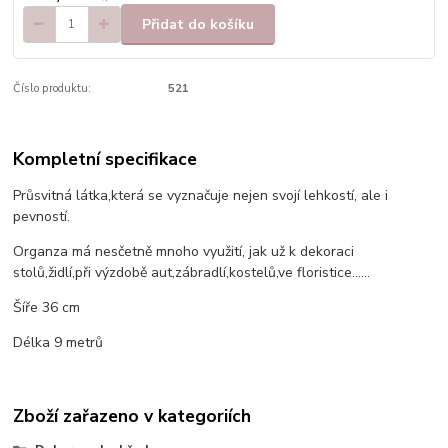
Přidat do košíku
Číslo produktu:
521
Kompletní specifikace
Průsvitná látka,která se vyznačuje nejen svojí lehkostí, ale i
pevností.
Organza má nesčetně mnoho využití, jak už k dekoraci
stolů,židlí,při výzdobě aut,zábradlí,kostelů,ve floristice......
Šíře 36 cm
Délka 9 metrů
Zboží zařazeno v kategoriích