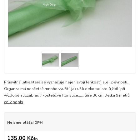
Průsvitná látka,která se vyznačuje nejen svojí lehkostí, ale i pevností.
Organza má nesčetně mnoho využití, jak už k dekoraci stolů,židlí,při
výzdobě aut,zábradlí,kostelů,ve floristice...... Šíře 36 cm Délka 9 metrů
celý popis
Nejsme plátci DPH
135,00 Kč
/
ks