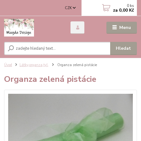
0
ks
CZK
za
0,00 Kč
Menu
Hledat
Úvod
Látky,organza,tyl,
Organza zelená pistácie
Organza zelená pistácie