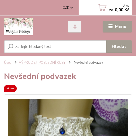
0
ks
CZK
za
0,00 Kč
Menu
Hledat
Úvod
VÝPRODEJ, POSLEDNÍ KUSY
Nevšední podvazek
Nevšední podvazek
Akce