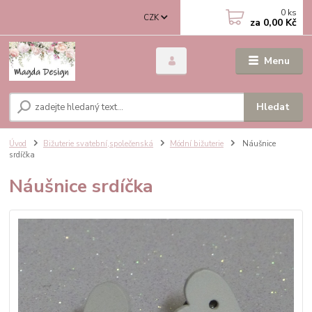
0
ks
CZK
za
0,00 Kč
Menu
Hledat
Úvod
Bižuterie svatební,společenská
Módní bižuterie
Náušnice
srdíčka
Náušnice srdíčka