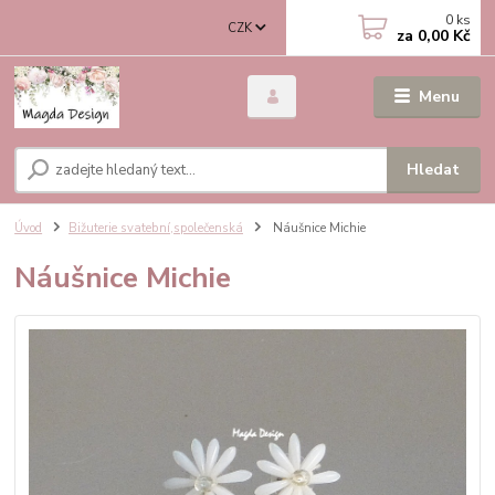
0
ks
CZK
za
0,00 Kč
Menu
Hledat
Úvod
Bižuterie svatební,společenská
Náušnice Michie
Náušnice Michie