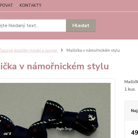
UPOVAT
KONTAKTY
Hledat
lasové doplňky módní a společ
Mašlička v námořnickém stylu
ička v námořnickém stylu
Mašlič
1 kus
Nej
49