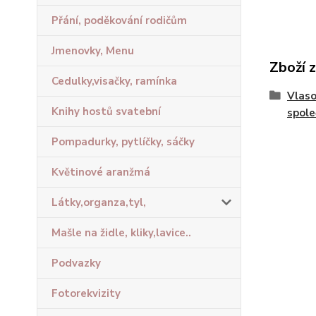
Přání, poděkování rodičům
Jmenovky, Menu
Zboží 
Cedulky,visačky, ramínka
Vlaso
Knihy hostů svatební
spole
Pompadurky, pytlíčky, sáčky
Květinové aranžmá
Látky,organza,tyl,
Mašle na židle, kliky,lavice..
Podvazky
Fotorekvizity