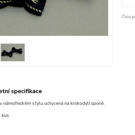
Číslo p
tní specifikace
v námořnickém stylu uchycená na krokodýlí sponě.
 kus.