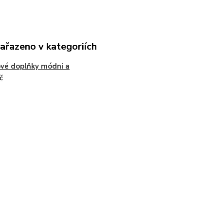
zařazeno v kategoriích
vé doplňky módní a
č