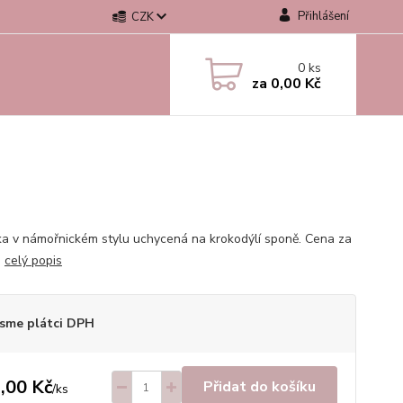
Přihlášení
CZK
0
ks
za
0,00 Kč
ka v námořnickém stylu uchycená na krokodýlí sponě. Cena za
.
celý popis
sme plátci DPH
,00 Kč
Přidat do košíku
/
ks