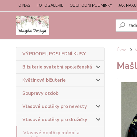
O NÁS
FOTOGALERIE
OBCHODNÍ PODMÍNKY
JAK NAK
Úvod
V
VÝPRODEJ, POSLEDNÍ KUSY
Mašl
Bižuterie svatební,společenská
Květinová bižuterie
Soupravy ozdob
Vlasové doplňky pro nevěsty
Vlasové doplňky pro družičky
Vlasové doplňky módní a