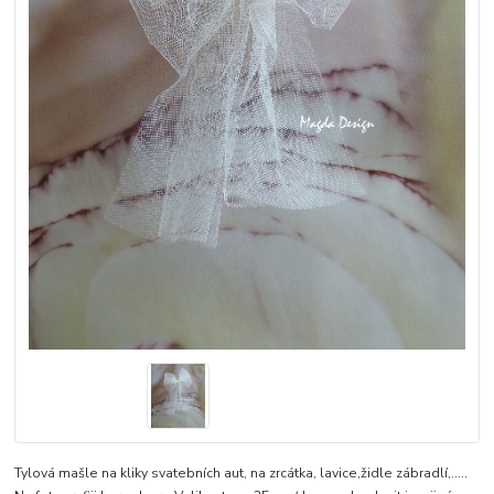
Tylová mašle na kliky svatebních aut, na zrcátka, lavice,židle zábradlí,.....