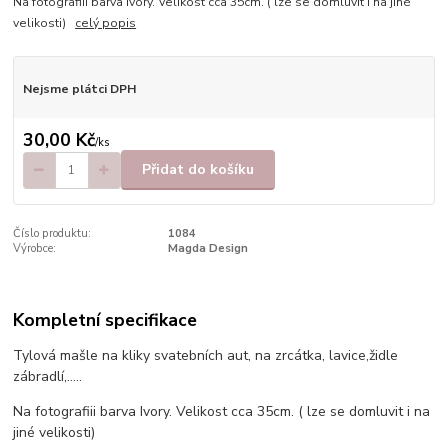
Na fotografiii barva Ivory. Velikost cca 35cm. ( lze se domluvit i na jiné
velikosti)
celý popis
Nejsme plátci DPH
30,00 Kč
/
ks
Přidat do košíku
Číslo produktu:
1084
Výrobce:
Magda Design
Kompletní specifikace
Tylová mašle na kliky svatebních aut, na zrcátka, lavice,židle
zábradlí,.....
Na fotografiii barva Ivory. Velikost cca 35cm. ( lze se domluvit i na
jiné velikosti)