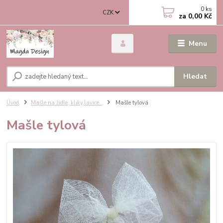
0
ks
CZK
za
0,00 Kč
Menu
Hledat
Úvod
Mašle na židle, kliky,lavice..
Mašle tylová
Mašle tylová