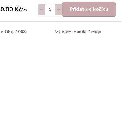
0,00 Kč
Přidat do košíku
/
ks
roduktu:
1008
Výrobce:
Magda Design