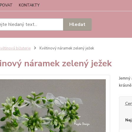
UPOVAT
KONTAKTY
Hledat
větinová bižuterie
Květinový náramek zelený ježek
inový náramek zelený ježek
Jemný 
krásně
Cen
Nej