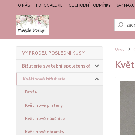
O NÁS
FOTOGALERIE
OBCHODNÍ PODMÍNKY
JAK NAK
Úvod
K
VÝPRODEJ, POSLEDNÍ KUSY
Květ
Bižuterie svatební,společenská
Květinová bižuterie
Brože
Květinové prsteny
Květinové náušnice
Květinové náramky