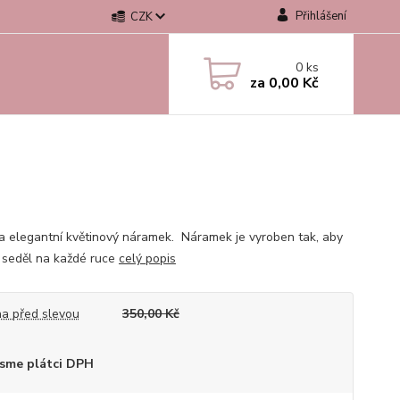
Přihlášení
CZK
0
ks
za
0,00 Kč
a elegantní květinový náramek. Náramek je vyroben tak, aby
 seděl na každé ruce
celý popis
a před slevou
350,00 Kč
sme plátci DPH