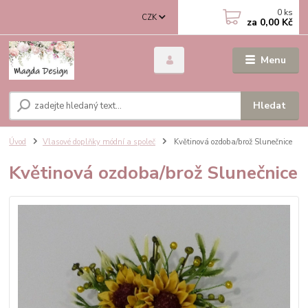
0
ks
CZK
za
0,00 Kč
Menu
Hledat
Úvod
Vlasové doplňky módní a společ
Květinová ozdoba/brož Slunečnice
Květinová ozdoba/brož Slunečnice