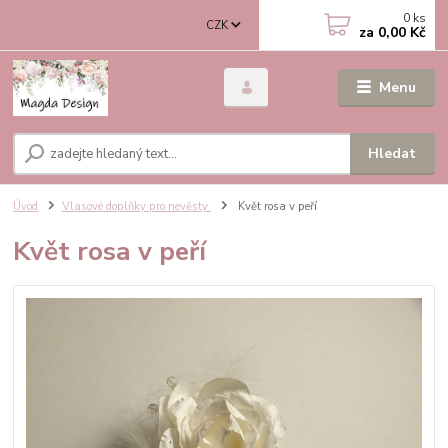
0
ks
CZK
za
0,00 Kč
Menu
Hledat
Úvod
Vlasové doplňky pro nevěsty
Květ rosa v peří
Květ rosa v peří