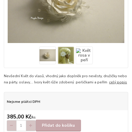
Nevšední Květ do vlasů, vhodný jako doplněk pro nevěsty, družičky nebo
na párty, oslavy,... Ivory květ růže zdobený perličkami a peřím
celý popis
Nejsme plátci DPH
385,00 Kč
/
ks
Přidat do košíku