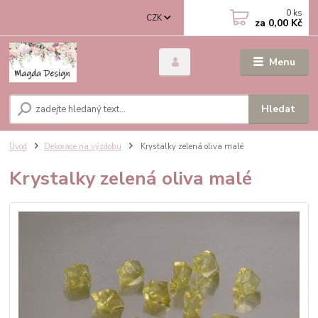
0
ks
CZK
za
0,00 Kč
Menu
Hledat
Úvod
Dekorace na výzdobu
Krystalky zelená oliva malé
Krystalky zelená oliva malé