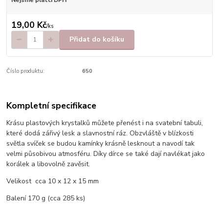
Nejsme plátci DPH
19,00 Kč
/
ks
Přidat do košíku
Číslo produktu:
650
Kompletní specifikace
Krásu plastových krystalků můžete přenést i na svatební tabuli,
které dodá zářivý lesk a slavnostní ráz. Obzvláště v blízkosti
světla svíček se budou kamínky krásně lesknout a navodí tak
velmi působivou atmosféru. Díky dírce se také dají navlékat jako
korálek a libovolně zavěsit.
Velikost cca 10 x 12 x 15 mm
Balení 170 g (cca 285 ks)