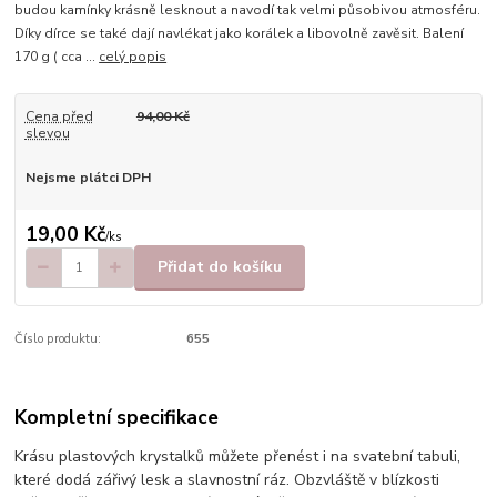
budou kamínky krásně lesknout a navodí tak velmi působivou atmosféru.
Díky dírce se také dají navlékat jako korálek a libovolně zavěsit. Balení
170 g ( cca ...
celý popis
Cena před
94,00 Kč
slevou
Nejsme plátci DPH
19,00 Kč
/
ks
Přidat do košíku
Číslo produktu:
655
Kompletní specifikace
Krásu plastových krystalků můžete přenést i na svatební tabuli,
které dodá zářivý lesk a slavnostní ráz. Obzvláště v blízkosti