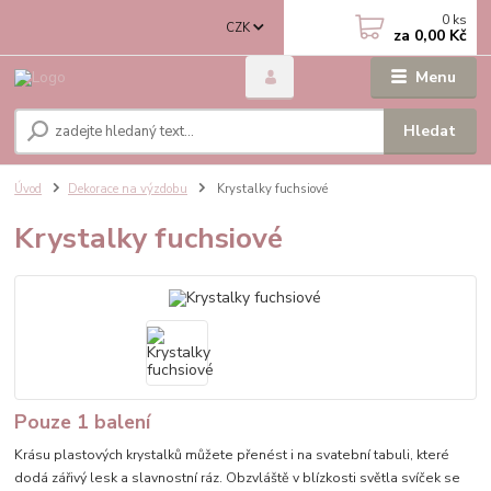
0
ks
CZK
za
0,00 Kč
Menu
Hledat
Úvod
Dekorace na výzdobu
Krystalky fuchsiové
Krystalky fuchsiové
Pouze 1 balení
Krásu plastových krystalků můžete přenést i na svatební tabuli, které
dodá zářivý lesk a slavnostní ráz. Obzvláště v blízkosti světla svíček se