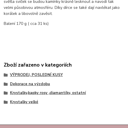
světla svíček se budou kamínky krásně lesknout a navodí tak
velmi působivou atmosféru. Díky dírce se také dají navlékat jako
korálek a libovolně zavěsit.
Balení 170 g ( cca 31 ks)
Zboží zařazeno v kategoriích
VÝPRODEJ, POSLEDNÍ KUSY
Dekorace na výzdobu
Krystalky,kapky rosy ,diamantíky, ostatní
Krystalky velké