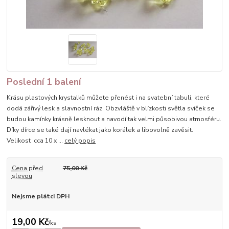
Poslední 1 balení
Krásu plastových krystalků můžete přenést i na svatební tabuli, které
dodá zářivý lesk a slavnostní ráz. Obzvláště v blízkosti světla svíček se
budou kamínky krásně lesknout a navodí tak velmi působivou atmosféru.
Díky dírce se také dají navlékat jako korálek a libovolně zavěsit.
Velikost cca 10 x ...
celý popis
Cena před
75,00 Kč
slevou
Nejsme plátci DPH
19,00 Kč
/
ks