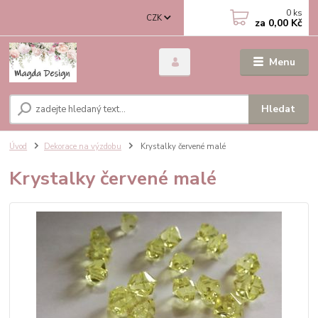
0
ks
CZK
za
0,00 Kč
Menu
Hledat
Úvod
Dekorace na výzdobu
Krystalky červené malé
Krystalky červené malé