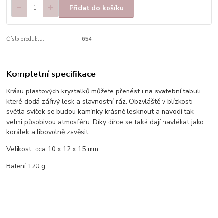
Přidat do košíku
Číslo produktu:
654
Kompletní specifikace
Krásu plastových krystalků můžete přenést i na svatební tabuli,
které dodá zářivý lesk a slavnostní ráz. Obzvláště v blízkosti
světla svíček se budou kamínky krásně lesknout a navodí tak
velmi působivou atmosféru. Díky dírce se také dají navlékat jako
korálek a libovolně zavěsit.
Velikost cca 10 x 12 x 15 mm
Balení 120 g.