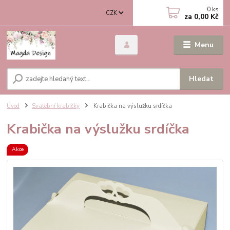
0
ks
CZK
za
0,00 Kč
Menu
Hledat
Úvod
Svatební krabičky
Krabička na výslužku srdíčka
Krabička na výslužku srdíčka
Akce