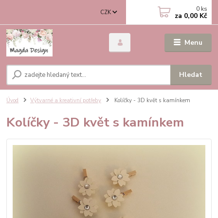
0
ks
CZK
za
0,00 Kč
Menu
Hledat
Úvod
Výtvarné a kreativní potřeby
Kolíčky - 3D květ s kamínkem
Kolíčky - 3D květ s kamínkem