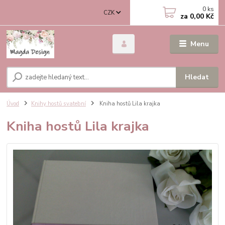
0
ks
CZK
za
0,00 Kč
Menu
Hledat
Úvod
Knihy hostů svatební
Kniha hostů Lila krajka
Kniha hostů Lila krajka