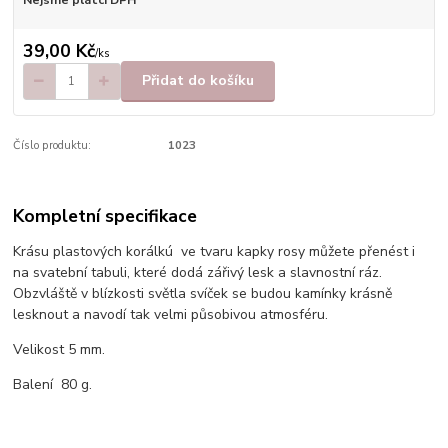
Nejsme plátci DPH
39,00 Kč
/
ks
Přidat do košíku
Číslo produktu:
1023
Kompletní specifikace
Krásu plastových korálkú ve tvaru kapky rosy můžete přenést i
na svatební tabuli, které dodá zářivý lesk a slavnostní ráz.
Obzvláště v blízkosti světla svíček se budou kamínky krásně
lesknout a navodí tak velmi působivou atmosféru.
Velikost 5 mm.
Balení 80 g.