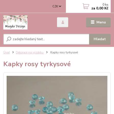
0
ks
CZK
za
0,00 Kč
Menu
Hledat
Úvod
Dekorace na výzdobu
Kapky rosy tyrkysové
Kapky rosy tyrkysové