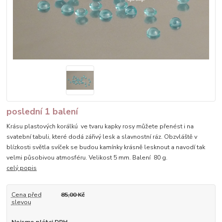
poslední 1 balení
Krásu plastových korálkú ve tvaru kapky rosy můžete přenést i na
svatební tabuli, které dodá zářivý lesk a slavnostní ráz. Obzvláště v
blízkosti světla svíček se budou kamínky krásně lesknout a navodí tak
velmi působivou atmosféru. Velikost 5 mm. Balení 80 g.
celý popis
Cena před
85,00 Kč
slevou