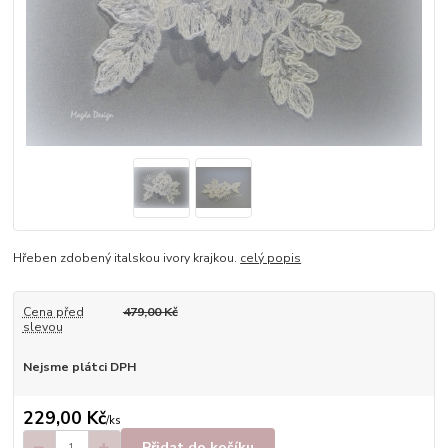
Hřeben zdobený italskou ivory krajkou.
celý popis
Cena před
479,00 Kč
slevou
Nejsme plátci DPH
229,00 Kč
/
ks
Přidat do košíku