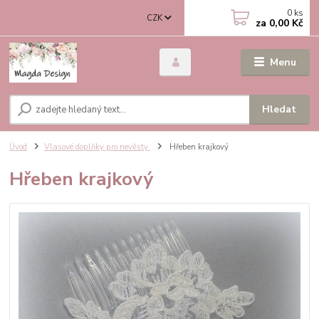
0
ks
CZK
za
0,00 Kč
Menu
Hledat
Úvod
Vlasové doplňky pro nevěsty
Hřeben krajkový
Hřeben krajkový