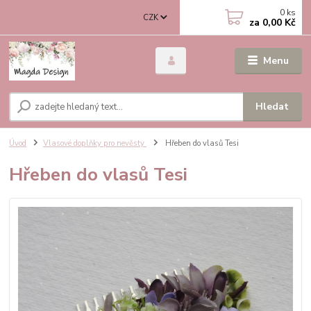
0
ks
CZK
za
0,00 Kč
Menu
Hledat
Úvod
Vlasové doplňky pro nevěsty
Hřeben do vlasů Tesi
Hřeben do vlasů Tesi