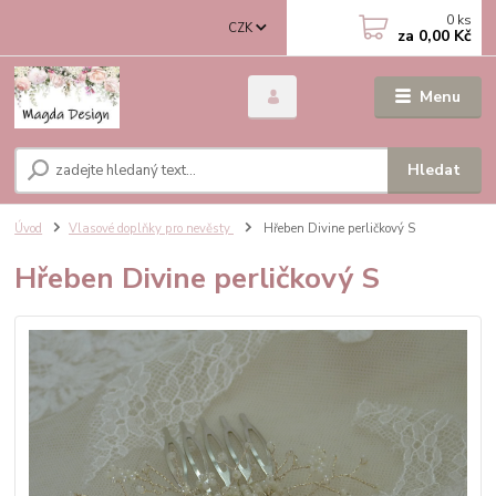
0
ks
CZK
za
0,00 Kč
Menu
Hledat
Úvod
Vlasové doplňky pro nevěsty
Hřeben Divine perličkový S
Hřeben Divine perličkový S