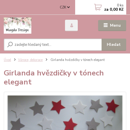
0
ks
CZK
za
0,00 Kč
Menu
Hledat
Úvod
Vánoce, dekorace
Girlanda hvězdičky v tónech elegant
Girlanda hvězdičky v tónech
elegant