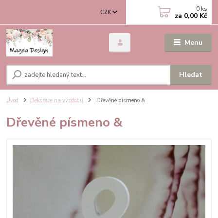
0
ks
CZK
za
0,00 Kč
Menu
Hledat
Úvod
Dekorace na výzdobu
Dřevěné písmeno &
Dřevěné písmeno &