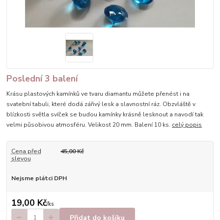
Poslední 3 balení
Krásu plastových kamínků ve tvaru diamantu můžete přenést i na
svatební tabuli, které dodá zářivý lesk a slavnostní ráz. Obzvláště v
blízkosti světla svíček se budou kamínky krásně lesknout a navodí tak
velmi působivou atmosféru. Velikost 20 mm. Balení 10 ks.
celý popis
Cena před
45,00 Kč
slevou
Nejsme plátci DPH
19,00 Kč
/
ks
Přidat do košíku