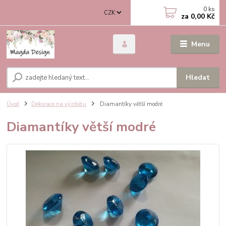
0
ks
CZK
za
0,00 Kč
Menu
Hledat
Úvod
Dekorace na výzdobu
Diamantíky větší modré
Diamantíky větší modré