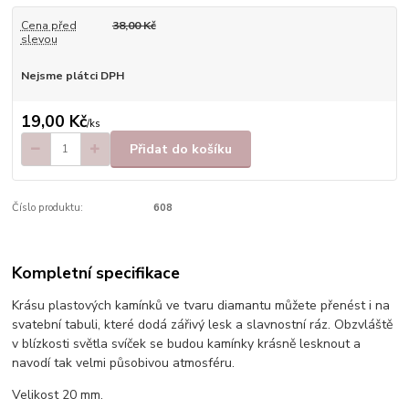
Cena před
38,00 Kč
slevou
Nejsme plátci DPH
19,00 Kč
/
ks
Přidat do košíku
Číslo produktu:
608
Kompletní specifikace
Krásu plastových kamínků ve tvaru diamantu můžete přenést i na
svatební tabuli, které dodá zářivý lesk a slavnostní ráz. Obzvláště
v blízkosti světla svíček se budou kamínky krásně lesknout a
navodí tak velmi působivou atmosféru.
Velikost 20 mm.