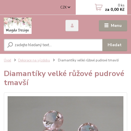
0
ks
CZK
za
0,00 Kč
Menu
Hledat
Úvod
Dekorace na výzdobu
Diamantíky velké růžové pudrové tmavší
Diamantíky velké růžové pudrové
tmavší