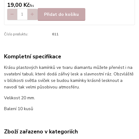
19,00 Kč
/
ks
Přidat do košíku
Číslo produktu:
611
Kompletní specifikace
Krásu plastových kamínků ve tvaru diamantu můžete přenést i na
svatební tabuli, které dodá zářivý lesk a slavnostní ráz. Obzvláště
v blízkosti světla svíček se budou kamínky krásně lesknout a
navodí tak velmi působivou atmosféru.
Velikost 20 mm.
Balení 10 kusů
Zboží zařazeno v kategoriích