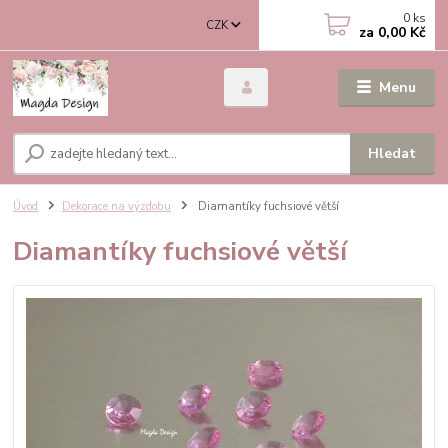
0
ks
CZK
za
0,00 Kč
Menu
Hledat
Úvod
Dekorace na výzdobu
Diamantíky fuchsiové větší
Diamantíky fuchsiové větší