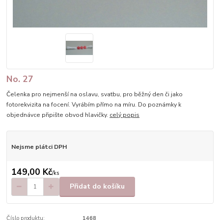
No. 27
Čelenka pro nejmenší na oslavu, svatbu, pro běžný den či jako
fotorekvizita na focení. Vyrábím přímo na míru. Do poznámky k
objednávce připište obvod hlavičky.
celý popis
Nejsme plátci DPH
149,00 Kč
/
ks
Přidat do košíku
Číslo produktu:
1468