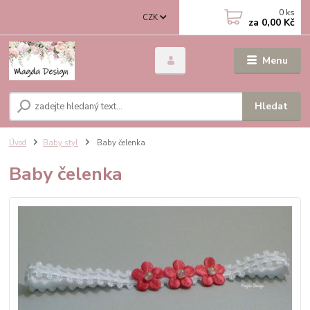
0
ks
CZK
za
0,00 Kč
Menu
Hledat
Úvod
Baby styl
Baby čelenka
Baby čelenka