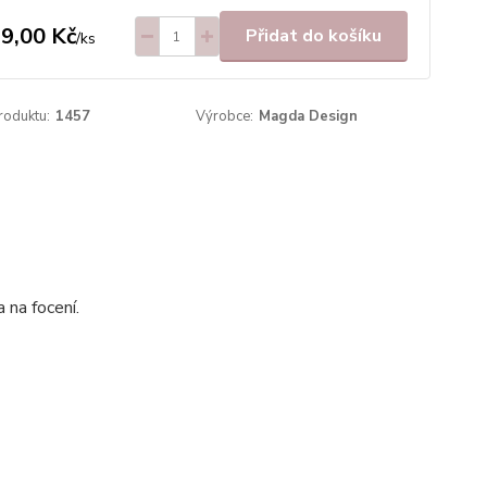
9,00 Kč
Přidat do košíku
/
ks
roduktu:
1457
Výrobce:
Magda Design
 na focení.