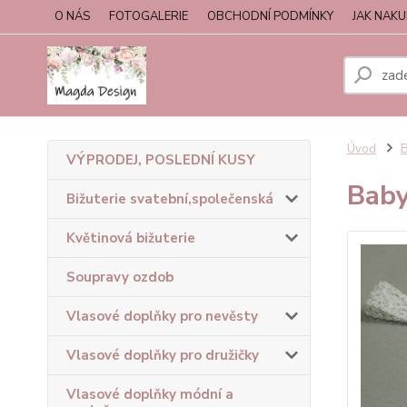
O NÁS
FOTOGALERIE
OBCHODNÍ PODMÍNKY
JAK NAK
Úvod
B
VÝPRODEJ, POSLEDNÍ KUSY
Baby
Bižuterie svatební,společenská
Květinová bižuterie
Soupravy ozdob
Vlasové doplňky pro nevěsty
Vlasové doplňky pro družičky
Vlasové doplňky módní a