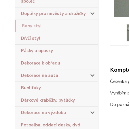
společ
Doplňky pro nevěsty a družičky
Baby styl
Dívčí styl
Pásky a opasky
Dekorace k obřadu
Komple
Dekorace na auta
Čelenka p
Bublifuky
Vyrábím p
Dárkové krabičky, pytlíčky
Do poznám
Dekorace na výzdobu
Fotoalba, oddací desky, dvd