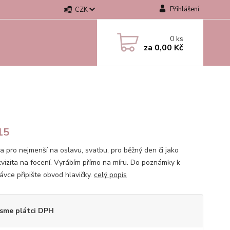
Přihlášení
CZK
0
ks
za
0,00 Kč
15
a pro nejmenší na oslavu, svatbu, pro běžný den či jako
kvizita na focení. Vyrábím přímo na míru. Do poznámky k
ávce připište obvod hlavičky.
celý popis
sme plátci DPH