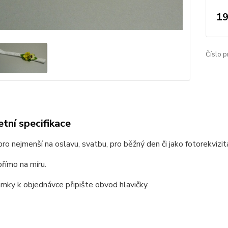
19
Číslo p
tní specifikace
ro nejmenší na oslavu, svatbu, pro běžný den či jako fotorekvizita
římo na míru.
ky k objednávce připište obvod hlavičky.