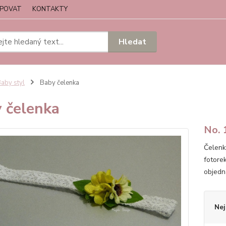
UPOVAT
KONTAKTY
Hledat
aby styl
Baby čelenka
 čelenka
No. 
Čelenk
fotore
objedn
Nej