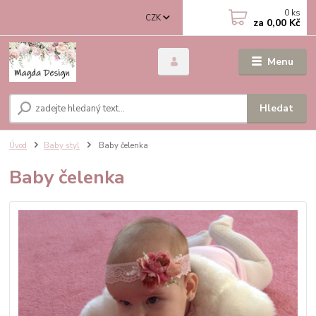
0
ks
CZK
za
0,00 Kč
Menu
Hledat
Úvod
Baby styl
Baby čelenka
Baby čelenka